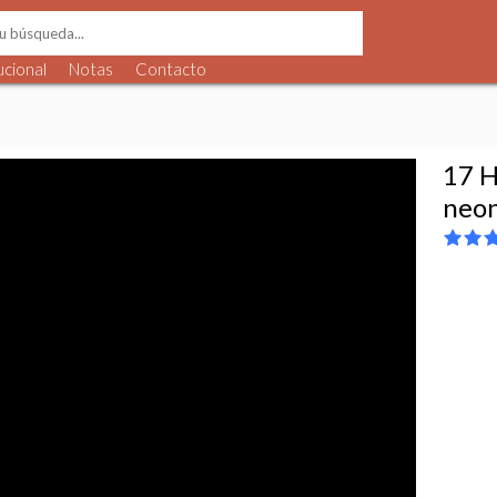
ucional
Notas
Contacto
17 H
neon