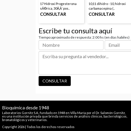
17 Hidroxi Progesterona
10,11 dihidro - 10, hidroxi
sÃ©rica, 30Ã‚Â´ pos..
carbamacepina (..
CONSULTAR
CONSULTAR
Escribe tu consulta aquí
Tiempo aproximado de respuesta: 2:00 hs (en días habiles)
Bioquímica desde 1948
Laboratorios Gornitz S.A., fundado en 1948 en Villa María por el Dr. Salomón Gornitz,
es una institución privada que brinda servicios de análisis clínicos, bacteriológicos,
bromatológicos y veterinarios.
Copyright 2026 | Todos los derechos reservados