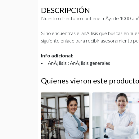
DESCRIPCIÓN
Nuestro directorio contiene mÃ¡s de 1000 anÃ¡l
Si no encuentras el anÃ¡lisis que buscas en nu
siguiente enlace para recibir asesoramiento pe
Info adicional:
AnÃ¡lisis : AnÃ¡lisis generales
Quienes vieron este product