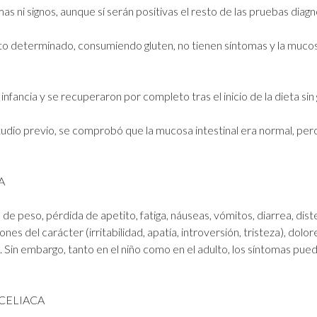
as ni signos, aunque sí serán positivas el resto de las pruebas diagn
 determinado, consumiendo gluten, no tienen síntomas y la mucosa 
infancia y se recuperaron por completo tras el inicio de la dieta s
tudio previo, se comprobó que la mucosa intestinal era normal, per
A
de peso, pérdida de apetito, fatiga, náuseas, vómitos, diarrea, di
ones del carácter (irritabilidad, apatía, introversión, tristeza), d
. Sin embargo, tanto en el niño como en el adulto, los síntomas pue
CELIACA