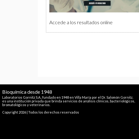
Accede a los resultados online
Bioquímica desde 1948
Laboratorios Gornitz S.A., fundado en 1948 en Villa María por el Dr. Salomón Gornitz,
es una institución privada que brinda servicios de análisis clínicos, bacteriológicos,
bromatológicos y veterinarios.
Copyright 2026 | Todos los derechos reservados