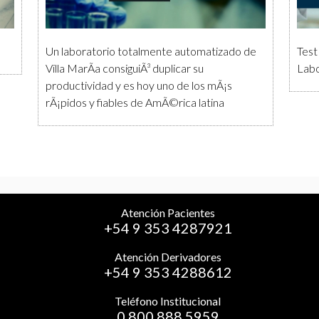
Un laboratorio totalmente automatizado de
Test
Villa MarÃ­a consiguiÃ³ duplicar su
Labo
productividad y es hoy uno de los mÃ¡s
rÃ¡pidos y fiables de AmÃ©rica latina
Atención Pacientes
+54 9 353 4287921
Atención Derivadores
+54 9 353 4288612
Teléfono Institucional
0 800 888 5959