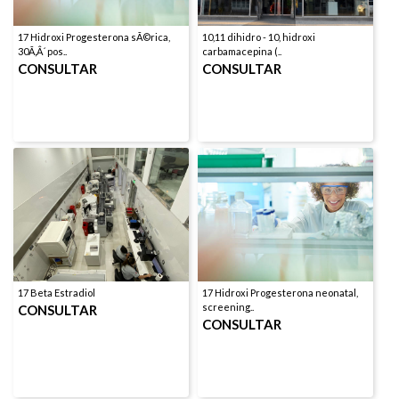
17 Hidroxi Progesterona sÃ©rica,
10,11 dihidro - 10, hidroxi
30Ã‚Â´ pos..
carbamacepina (..
CONSULTAR
CONSULTAR
17 Beta Estradiol
17 Hidroxi Progesterona neonatal,
screening..
CONSULTAR
CONSULTAR